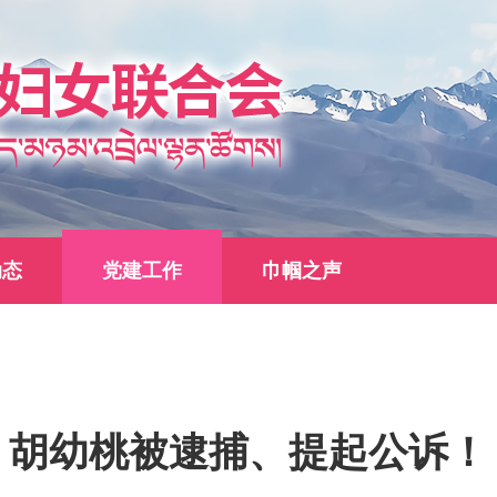
动态
党建工作
巾帼之声
胡幼桃被逮捕、提起公诉！